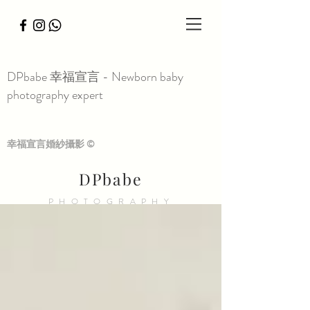
DPbabe 幸福宣言 - Newborn baby
photography expert
幸福宣言婚紗攝影 ©
DPbabe
PHOTOGRAPHY